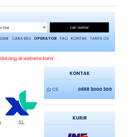
cari nomor
HOME
CARA BELI
OPERATOR
FAQ
KONTAK
TANYA CS
tang di website kami
KONTAK
CS
0888 3000 300
KURIR
a
XL