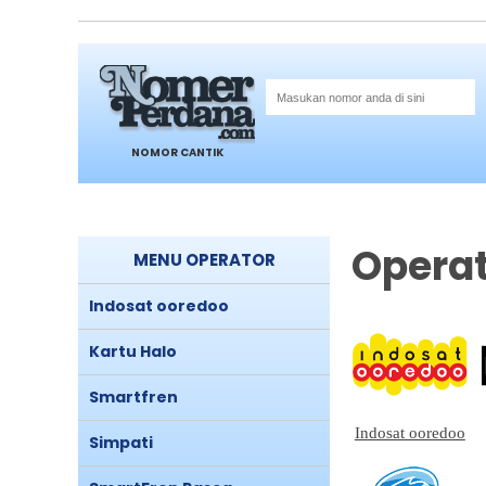
NOMOR CANTIK
Opera
MENU OPERATOR
Indosat ooredoo
Kartu Halo
Smartfren
Indosat ooredoo
Simpati