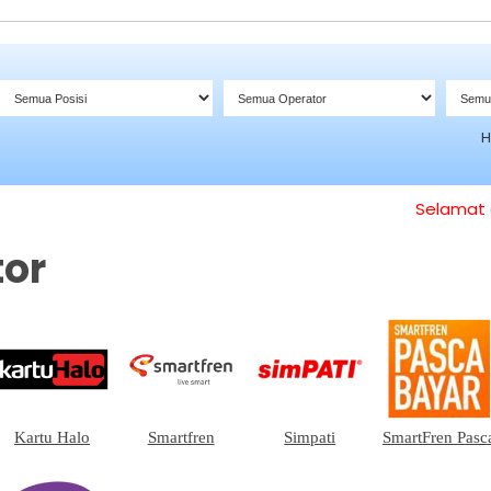
Selamat da
tor
Kartu Halo
Smartfren
Simpati
SmartFren Pasc